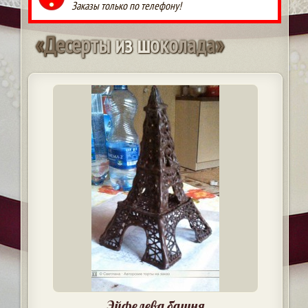
Заказы только по телефону!
«
Д
е
с
е
р
т
ы
и
з
ш
о
к
о
л
а
д
а
»
Эйфелева башня