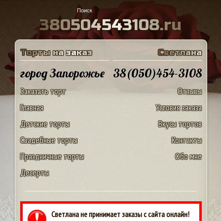
3
8
0
5
0
4
5
4
3
1
0
8
.
r
u
Т
о
р
т
ы
н
а
з
а
к
а
з
С
в
е
т
л
а
н
а
город Запорожье
38(050)454-3108
Заказать торт
Отзывы
Главная
Условия заказа
Детские торты
Вкусы тортов
Свадебные торты
Контакты
Праздничные торты
Обо мне
Десерты
Светлана не принимает заказы с сайта онлайн!