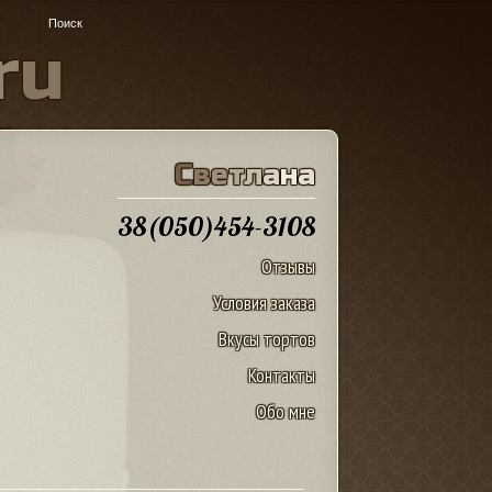
r
u
С
в
е
т
л
а
н
а
38(050)454-3108
Отзывы
Условия заказа
Вкусы тортов
Контакты
Обо мне