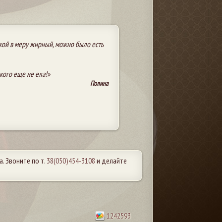
акой в меру жирный, можно было есть
акого еще не ела!»
Полина
. Звоните по т.
38(050)454-3108
и делайте
1242593