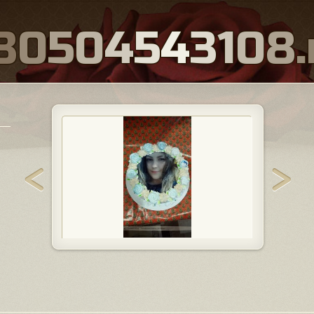
8
0
5
0
4
5
4
3
1
0
8
.