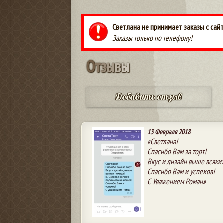
Светлана не принимает заказы с сай
Заказы только по телефону!
О
т
з
ы
в
ы
Добавить отзыв
13 Февраля 2018
«Светлана!
Спасибо Вам за торт!
Вкус и дизайн выше всяки
Спасибо Вам и успехов!
С Уважением Роман»