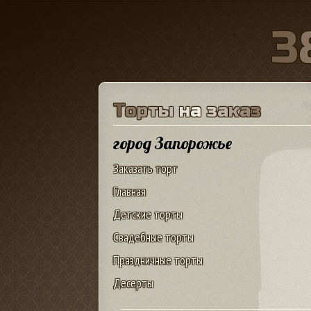
3
Т
о
р
т
ы
н
а
з
а
к
а
з
город Запорожье
Заказать торт
Главная
Детские торты
Свадебные торты
Праздничные торты
Десерты