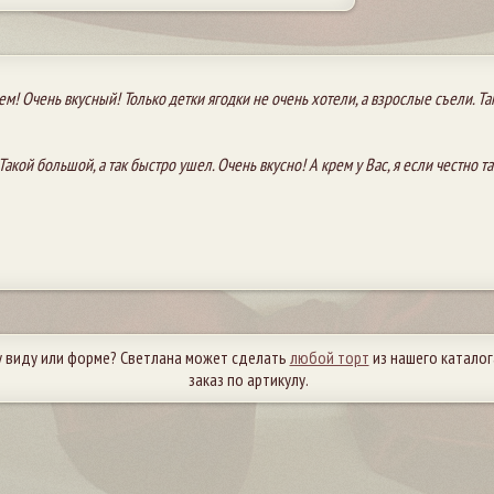
ем! Очень вкусный! Только детки ягодки не очень хотели, а взрослые съели. Т
 Такой большой, а так быстро ушел. Очень вкусно! А крем у Вас, я если честно т
 виду или форме? Светлана может сделать
любой торт
из нашего каталога
заказ по артикулу.