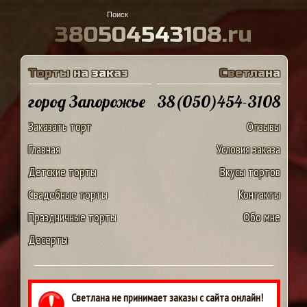
3
8
0
5
0
4
5
4
3
1
0
8
.
r
u
Т
о
р
т
ы
н
а
з
а
к
а
з
С
в
е
т
л
а
н
а
город Запорожье
38(050)454-3108
Заказать торт
Отзывы
Главная
Условия заказа
Детские торты
Вкусы тортов
Свадебные торты
Контакты
Праздничные торты
Обо мне
Десерты
Светлана не принимает заказы с сайта онлайн!