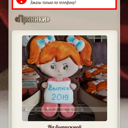
Заказы только по телефону!
«
П
р
я
н
и
к
и
»
На выпускной