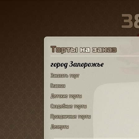
3
Т
о
р
т
ы
н
а
з
а
к
а
з
город Запорожье
Заказать торт
Главная
Детские торты
Свадебные торты
Праздничные торты
Десерты