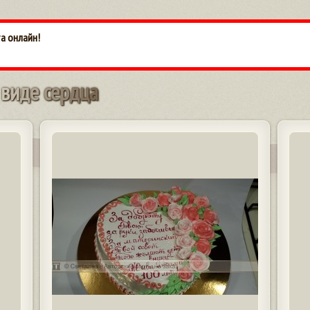
та онлайн!
в
и
д
е
с
е
р
д
ц
а