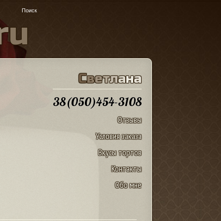
r
u
С
в
е
т
л
а
н
а
38(050)454-3108
Отзывы
Условия заказа
Вкусы тортов
Контакты
Обо мне