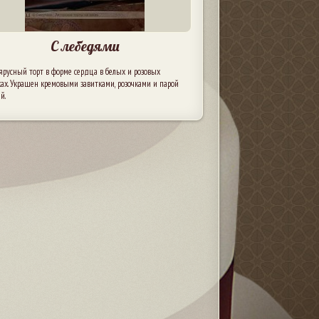
С лебедями
ярусный торт в форме сердца в белых и розовых
ах. Украшен кремовыми завитками, розочками и парой
й.