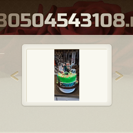
8
0
5
0
4
5
4
3
1
0
8
.