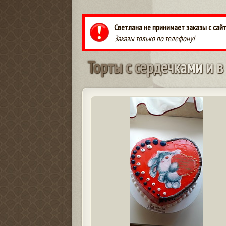
Светлана не принимает заказы с сай
Заказы только по телефону!
Т
о
р
т
ы
с
с
е
р
д
е
ч
к
а
м
и
и
в