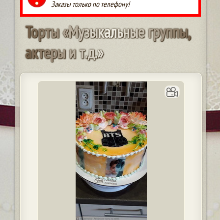
Заказы только по телефону!
Т
о
р
т
ы
«
М
у
з
ы
к
а
л
ь
н
ы
е
г
р
у
п
п
ы
,
а
к
т
е
р
ы
и
т
.
д
.
»