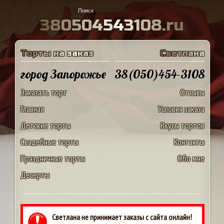
3
8
0
5
0
4
5
4
3
1
0
8
.
r
u
Т
о
р
т
ы
н
а
з
а
к
а
з
С
в
е
т
л
а
н
а
город Запорожье
38(050)454-3108
Заказать торт
Отзывы
Главная
Условия заказа
Детские торты
Вкусы тортов
Свадебные торты
Контакты
Праздничные торты
Обо мне
Десерты
Светлана не принимает заказы с сайта онлайн!