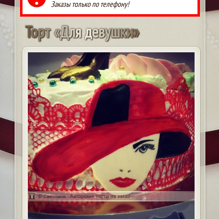
Заказы только по телефону!
Т
о
р
т
«
Д
л
я
д
е
в
у
ш
к
и
»