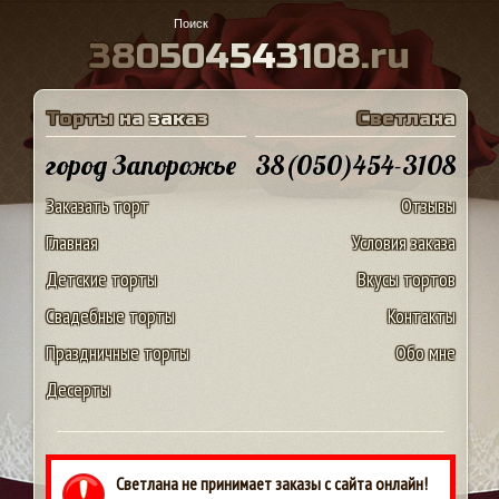
3
8
0
5
0
4
5
4
3
1
0
8
.
r
u
Т
о
р
т
ы
н
а
з
а
к
а
з
С
в
е
т
л
а
н
а
город Запорожье
38(050)454-3108
Заказать торт
Отзывы
Главная
Условия заказа
Детские торты
Вкусы тортов
Свадебные торты
Контакты
Праздничные торты
Обо мне
Десерты
Светлана не принимает заказы с сайта онлайн!