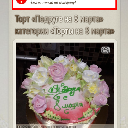
Заказы только по телефону!
Т
о
р
т
«
П
о
д
р
у
г
е
н
а
8
м
а
р
т
а
»
к
а
т
е
г
о
р
и
и
«
Т
о
р
т
ы
н
а
8
м
а
р
т
а
»