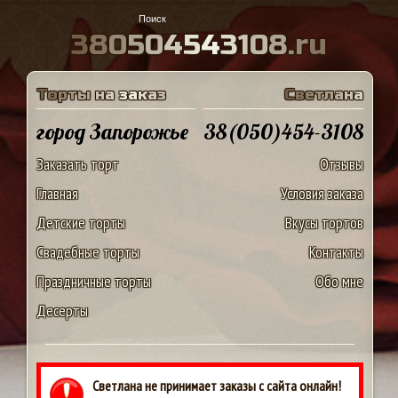
3
8
0
5
0
4
5
4
3
1
0
8
.
r
u
Т
о
р
т
ы
н
а
з
а
к
а
з
С
в
е
т
л
а
н
а
город Запорожье
38(050)454-3108
Заказать торт
Отзывы
Главная
Условия заказа
Детские торты
Вкусы тортов
Свадебные торты
Контакты
Праздничные торты
Обо мне
Десерты
Светлана не принимает заказы с сайта онлайн!