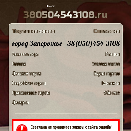
3
8
0
5
0
4
5
4
3
1
0
8
.
r
u
Т
о
р
т
ы
н
а
з
а
к
а
з
С
в
е
т
л
а
н
а
город Запорожье
38(050)454-3108
Заказать торт
Отзывы
Главная
Условия заказа
Детские торты
Вкусы тортов
Свадебные торты
Контакты
Праздничные торты
Обо мне
Десерты
Светлана не принимает заказы с сайта онлайн!