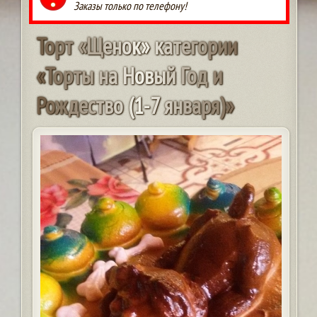
Заказы только по телефону!
Т
о
р
т
«
Щ
е
н
о
к
»
к
а
т
е
г
о
р
и
и
«
Т
о
р
т
ы
н
а
Н
о
в
ы
й
Г
о
д
и
Р
о
ж
д
е
с
т
в
о
(
1
-
7
я
н
в
а
р
я
)
»