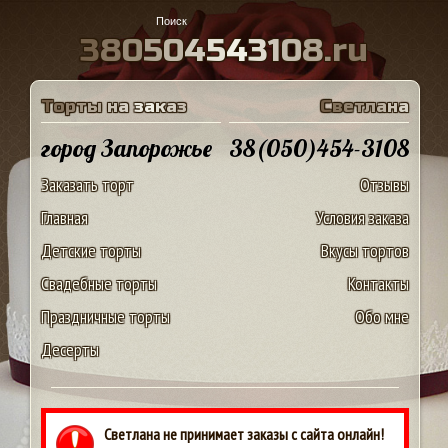
3
8
0
5
0
4
5
4
3
1
0
8
.
r
u
Т
о
р
т
ы
н
а
з
а
к
а
з
С
в
е
т
л
а
н
а
город Запорожье
38(050)454-3108
Заказать торт
Отзывы
Главная
Условия заказа
Детские торты
Вкусы тортов
Свадебные торты
Контакты
Праздничные торты
Обо мне
Десерты
Светлана не принимает заказы с сайта онлайн!