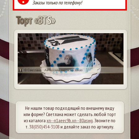
Заказы только по телефону!
Т
о
р
т
«
B
T
S
»
Не нашли товар подходящий по внешнему виду
или форме? Светлана может сделать любой торт
из каталога
xn--n1aeec9b.xn--80aswg
. Звоните по
т.
38(050)454-3108
и делайте заказ по артикулу.