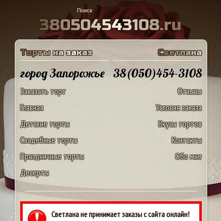
3
8
0
5
0
4
5
4
3
1
0
8
.
r
u
Т
о
р
т
ы
н
а
з
а
к
а
з
С
в
е
т
л
а
н
а
город Запорожье
38(050)454-3108
Заказать торт
Отзывы
Главная
Условия заказа
Детские торты
Вкусы тортов
Свадебные торты
Контакты
Праздничные торты
Обо мне
Десерты
Светлана не принимает заказы с сайта онлайн!