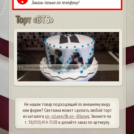
Заказы только по телефону!
Т
о
р
т
«
B
T
S
»
Не нашли товар подходящий по внешнему виду
или форме? Светлана может сделать любой торт
из каталога
xn--n1aeec9b.xn--80aswg
. Звоните по
т.
38(050)454-3108
и делайте заказ по артикулу.