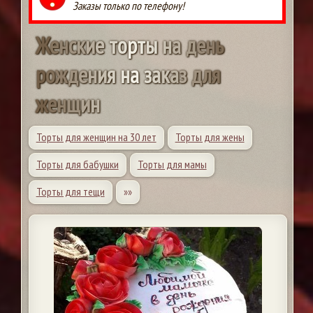
Заказы только по телефону!
Ж
е
н
с
к
и
е
т
о
р
т
ы
н
а
д
е
н
ь
р
о
ж
д
е
н
и
я
н
а
з
а
к
а
з
д
л
я
ж
е
н
щ
и
н
Торты для женщин на 30 лет
Торты для жены
Торты для бабушки
Торты для мамы
Торты для тещи
»»