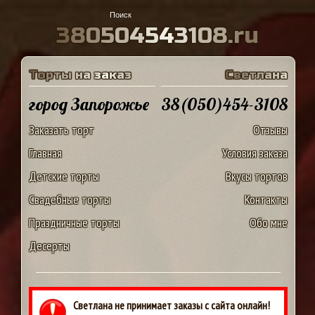
3
8
0
5
0
4
5
4
3
1
0
8
.
r
u
Т
о
р
т
ы
н
а
з
а
к
а
з
С
в
е
т
л
а
н
а
город Запорожье
38(050)454-3108
Заказать торт
Отзывы
Главная
Условия заказа
Детские торты
Вкусы тортов
Свадебные торты
Контакты
Праздничные торты
Обо мне
Десерты
Светлана не принимает заказы с сайта онлайн!