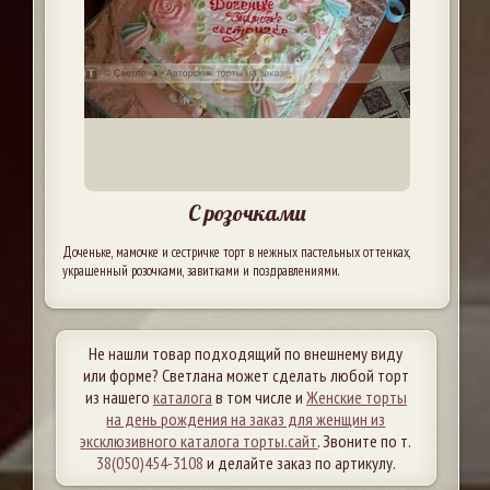
С розочками
Доченьке, мамочке и сестричке торт в нежных пастельных оттенках,
украшенный розочками, завитками и поздравлениями.
Не нашли товар подходящий по внешнему виду
или форме? Светлана может сделать любой торт
из нашего
каталога
в том числе и
Женские торты
на день рождения на заказ для женщин из
эксклюзивного каталога торты.сайт
. Звоните по т.
38(050)454-3108
и делайте заказ по артикулу.