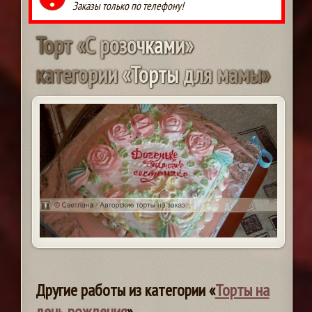
Заказы только по телефону!
Т
о
р
т
«
С
р
о
з
о
ч
к
а
м
и
»
к
а
т
е
г
о
р
и
и
«
Т
о
р
т
ы
д
л
я
м
а
м
ы
»
Другие работы из категории «
Торты на
день рождения
»