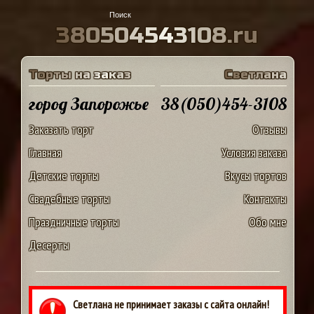
3
8
0
5
0
4
5
4
3
1
0
8
.
r
u
Т
о
р
т
ы
н
а
з
а
к
а
з
С
в
е
т
л
а
н
а
город Запорожье
38(050)454-3108
Заказать торт
Отзывы
Главная
Условия заказа
Детские торты
Вкусы тортов
Свадебные торты
Контакты
Праздничные торты
Обо мне
Десерты
Светлана не принимает заказы с сайта онлайн!