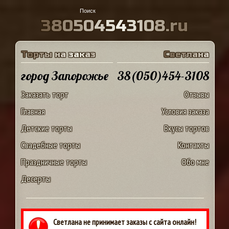
3
8
0
5
0
4
5
4
3
1
0
8
.
r
u
Т
о
р
т
ы
н
а
з
а
к
а
з
С
в
е
т
л
а
н
а
город Запорожье
38(050)454-3108
Заказать торт
Отзывы
Главная
Условия заказа
Детские торты
Вкусы тортов
Свадебные торты
Контакты
Праздничные торты
Обо мне
Десерты
Светлана не принимает заказы с сайта онлайн!