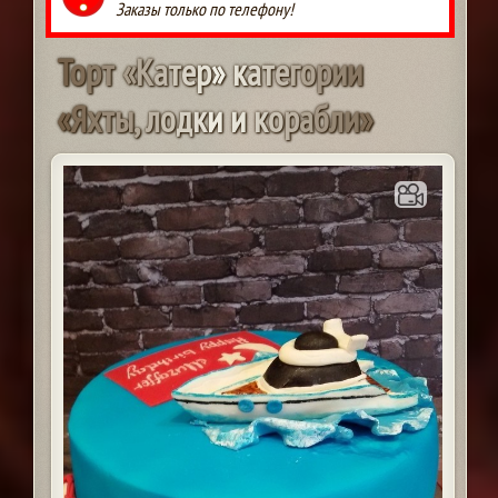
Заказы только по телефону!
Т
о
р
т
«
К
а
т
е
р
»
к
а
т
е
г
о
р
и
и
«
Я
х
т
ы
,
л
о
д
к
и
и
к
о
р
а
б
л
и
»