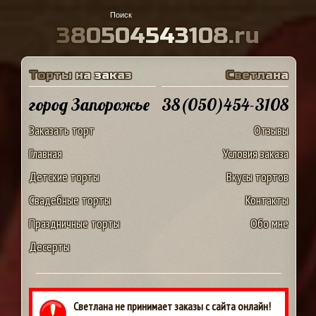
3
8
0
5
0
4
5
4
3
1
0
8
.
r
u
Т
о
р
т
ы
н
а
з
а
к
а
з
С
в
е
т
л
а
н
а
город Запорожье
38(050)454-3108
Заказать торт
Отзывы
Главная
Условия заказа
Детские торты
Вкусы тортов
Свадебные торты
Контакты
Праздничные торты
Обо мне
Десерты
Светлана не принимает заказы с сайта онлайн!