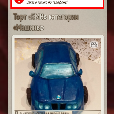
Заказы только по телефону!
Т
о
р
т
«
Б
М
В
»
к
а
т
е
г
о
р
и
и
«
М
а
ш
и
н
ы
»