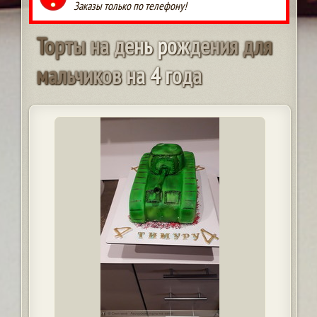
Заказы только по телефону!
Т
о
р
т
ы
н
а
д
е
н
ь
р
о
ж
д
е
н
и
я
д
л
я
м
а
л
ь
ч
и
к
о
в
н
а
4
г
о
д
а