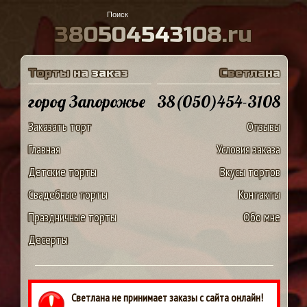
3
8
0
5
0
4
5
4
3
1
0
8
.
r
u
Т
о
р
т
ы
н
а
з
а
к
а
з
С
в
е
т
л
а
н
а
город Запорожье
38(050)454-3108
Заказать торт
Отзывы
Главная
Условия заказа
Детские торты
Вкусы тортов
Свадебные торты
Контакты
Праздничные торты
Обо мне
Десерты
Светлана не принимает заказы с сайта онлайн!