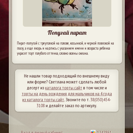
Попугай пират
Пират-попугай с треуголкой на голове, косынкой, и черной повязкой на
глазу, а еще якорь и надпись с указанием имени и возраста ребенка
украсят торт голубого оттенка, словно волны океана.
Не нашли товар подходящий по внешнему виду
или форме? Светлана может сделать любой
десерт из
каталога торты.сайт
в том числе и
торты на день рождения для мальчиков на 4 года
из каталога торты.сайт
. Звоните по т.
38(050)454-
3108
и делайте заказ по артикулу.
Вход в личный кабинет
1242861