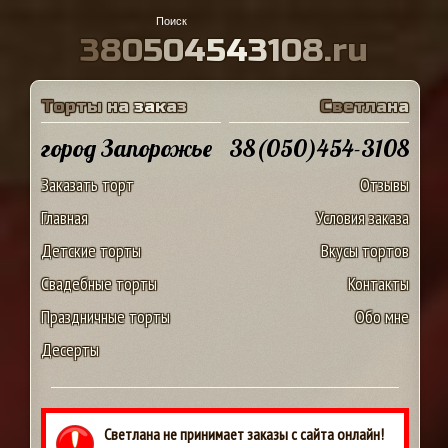
3
8
0
5
0
4
5
4
3
1
0
8
.
r
u
Т
о
р
т
ы
н
а
з
а
к
а
з
С
в
е
т
л
а
н
а
город Запорожье
38(050)454-3108
Заказать торт
Отзывы
Главная
Условия заказа
Детские торты
Вкусы тортов
Свадебные торты
Контакты
Праздничные торты
Обо мне
Десерты
Светлана не принимает заказы с сайта онлайн!