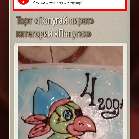
Заказы только по телефону!
Т
о
р
т
«
П
о
п
у
г
а
й
п
и
р
а
т
»
к
а
т
е
г
о
р
и
и
«
П
о
п
у
г
а
и
»