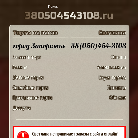
3
8
0
5
0
4
5
4
3
1
0
8
.
r
u
Т
о
р
т
ы
н
а
з
а
к
а
з
С
в
е
т
л
а
н
а
город Запорожье
38(050)454-3108
Заказать торт
Отзывы
Главная
Условия заказа
Детские торты
Вкусы тортов
Свадебные торты
Контакты
Праздничные торты
Обо мне
Десерты
Светлана не принимает заказы с сайта онлайн!