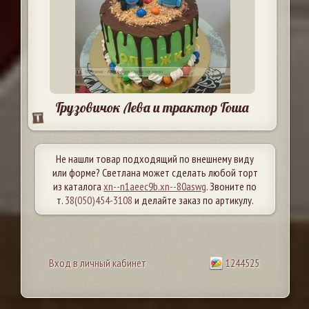
Грузовичок Лева и трактор Гоша
Не нашли товар подходящий по внешнему виду
или форме? Светлана может сделать любой торт
из каталога
xn--n1aeec9b.xn--80aswg
. Звоните по
т.
38(050)454-3108
и делайте заказ по артикулу.
Вход в личный кабинет
1244525