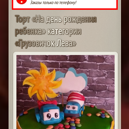
Заказы только по телефону!
Т
о
р
т
«
Н
а
д
е
н
ь
р
о
ж
д
е
н
и
я
р
е
б
е
н
к
а
»
к
а
т
е
г
о
р
и
и
«
Г
р
у
з
о
в
и
ч
о
к
Л
е
в
а
»