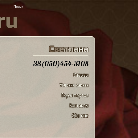
r
u
С
в
е
т
л
а
н
а
38(050)454-3108
Отзывы
Условия заказа
Вкусы тортов
Контакты
Обо мне