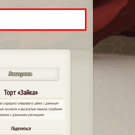
Заказать
Торт «Зайка»
ме сидящего плюшевого зайки с длинным
ым носиком и высунутым языком, голубыми
азками с длинными ресницами.
Поделиться