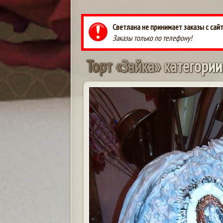
Светлана не принимает заказы с сай
Заказы только по телефону!
Т
о
р
т
«
З
а
й
к
а
»
к
а
т
е
г
о
р
и
и