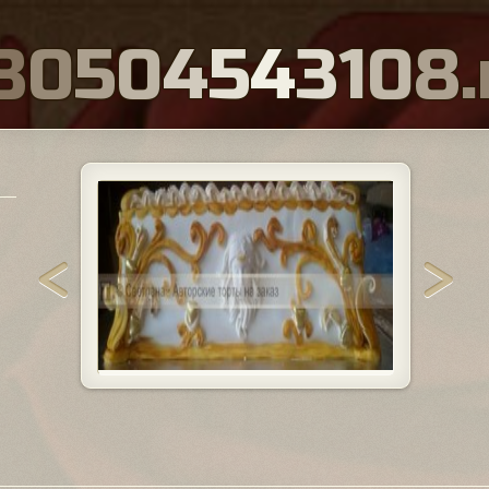
8
0
5
0
4
5
4
3
1
0
8
.