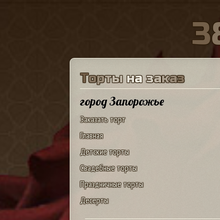
3
Т
о
р
т
ы
н
а
з
а
к
а
з
город Запорожье
Заказать торт
Главная
Детские торты
Свадебные торты
Праздничные торты
Десерты