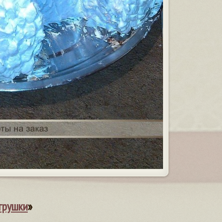
грушки
»