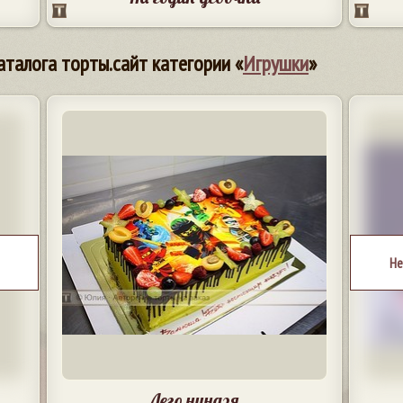
аталога торты.сайт категории «
Игрушки
»
Не
Лего ниндзя