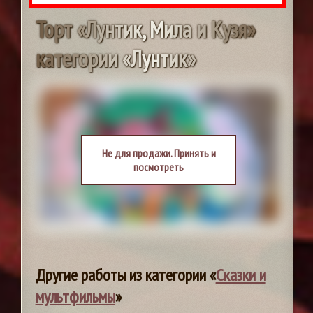
Т
о
р
т
«
Л
у
н
т
и
к
,
М
и
л
а
и
К
у
з
я
»
к
а
т
е
г
о
р
и
и
«
Л
у
н
т
и
к
»
Не для продажи. Принять и
посмотреть
Другие работы из категории «
Сказки и
мультфильмы
»