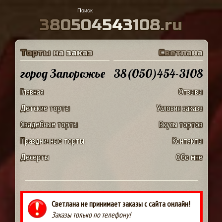
3
8
0
5
0
4
5
4
3
1
0
8
.
r
u
Т
о
р
т
ы
н
а
з
а
к
а
з
С
в
е
т
л
а
н
а
город Запорожье
38(050)454-3108
Главная
Отзывы
Детские торты
Условия заказа
Свадебные торты
Вкусы тортов
Праздничные торты
Контакты
Десерты
Обо мне
Светлана не принимает заказы с сайта онлайн!
Заказы только по телефону!