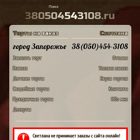
3
8
0
5
0
4
5
4
3
1
0
8
.
r
u
Т
о
р
т
ы
н
а
з
а
к
а
з
С
в
е
т
л
а
н
а
город Запорожье
38(050)454-3108
Заказать торт
Отзывы
Главная
Условия заказа
Детские торты
Вкусы тортов
Свадебные торты
Контакты
Праздничные торты
Обо мне
Десерты
Светлана не принимает заказы с сайта онлайн!