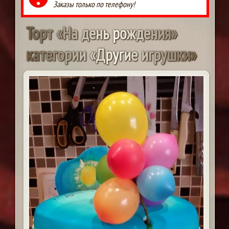
Заказы только по телефону!
Т
о
р
т
«
Н
а
д
е
н
ь
р
о
ж
д
е
н
и
я
»
к
а
т
е
г
о
р
и
и
«
Д
р
у
г
и
е
и
г
р
у
ш
к
и
»