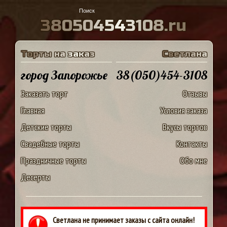
3
8
0
5
0
4
5
4
3
1
0
8
.
r
u
Т
о
р
т
ы
н
а
з
а
к
а
з
С
в
е
т
л
а
н
а
город Запорожье
38(050)454-3108
Заказать торт
Отзывы
Главная
Условия заказа
Детские торты
Вкусы тортов
Свадебные торты
Контакты
Праздничные торты
Обо мне
Десерты
Светлана не принимает заказы с сайта онлайн!