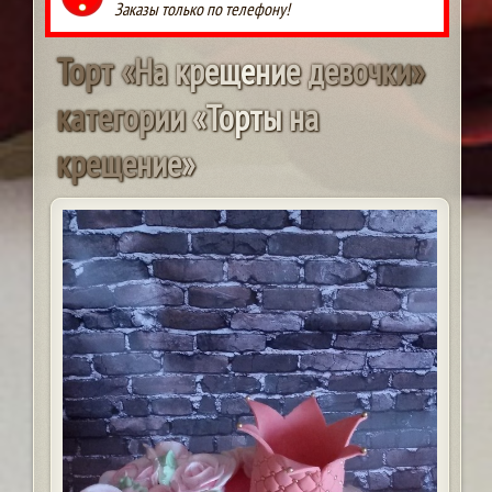
Заказы только по телефону!
Т
о
р
т
«
Н
а
к
р
е
щ
е
н
и
е
д
е
в
о
ч
к
и
»
к
а
т
е
г
о
р
и
и
«
Т
о
р
т
ы
н
а
к
р
е
щ
е
н
и
е
»