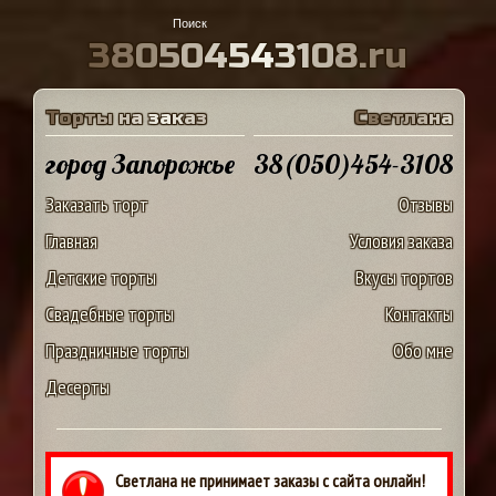
3
8
0
5
0
4
5
4
3
1
0
8
.
r
u
Т
о
р
т
ы
н
а
з
а
к
а
з
С
в
е
т
л
а
н
а
город Запорожье
38(050)454-3108
Заказать торт
Отзывы
Главная
Условия заказа
Детские торты
Вкусы тортов
Свадебные торты
Контакты
Праздничные торты
Обо мне
Десерты
Светлана не принимает заказы с сайта онлайн!