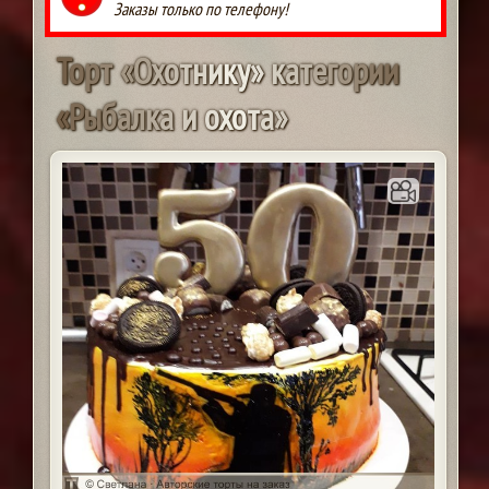
Заказы только по телефону!
Т
о
р
т
«
О
х
о
т
н
и
к
у
»
к
а
т
е
г
о
р
и
и
«
Р
ы
б
а
л
к
а
и
о
х
о
т
а
»