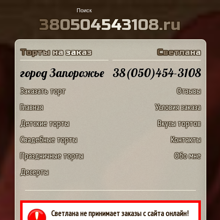
3
8
0
5
0
4
5
4
3
1
0
8
.
r
u
Т
о
р
т
ы
н
а
з
а
к
а
з
С
в
е
т
л
а
н
а
город Запорожье
38(050)454-3108
Заказать торт
Отзывы
Главная
Условия заказа
Детские торты
Вкусы тортов
Свадебные торты
Контакты
Праздничные торты
Обо мне
Десерты
Светлана не принимает заказы с сайта онлайн!