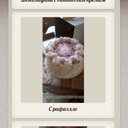
С рафаэлло