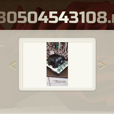
8
0
5
0
4
5
4
3
1
0
8
.