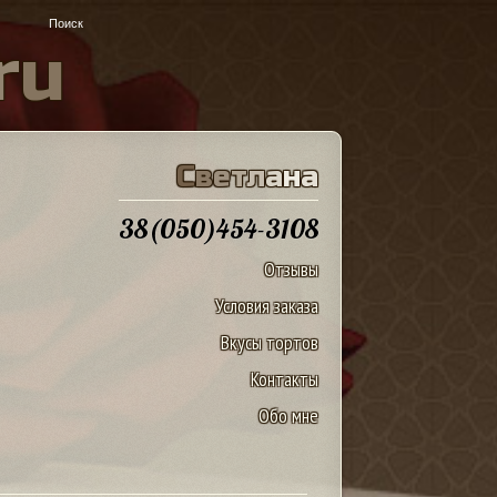
r
u
С
в
е
т
л
а
н
а
38(050)454-3108
Отзывы
Условия заказа
Вкусы тортов
Контакты
Обо мне