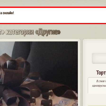
та онлайн!
т
»
к
а
т
е
г
о
р
и
и
«
Д
р
у
г
и
е
»
Торт
В стиле
одноярусны