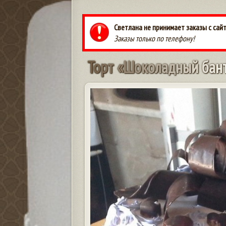
Светлана не принимает заказы с сай
Заказы только по телефону!
Т
о
р
т
«
Ш
о
к
о
л
а
д
н
ы
й
б
а
н