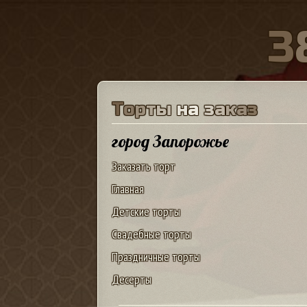
3
Т
о
р
т
ы
н
а
з
а
к
а
з
город Запорожье
Заказать торт
Главная
Детские торты
Свадебные торты
Праздничные торты
Десерты