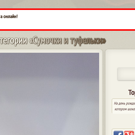
та онлайн!
т
е
г
о
р
и
и
«
С
у
м
о
ч
к
и
и
т
у
ф
е
л
ь
к
и
»
То
На день рожде
котором шоко