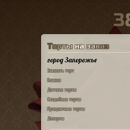
3
Т
о
р
т
ы
н
а
з
а
к
а
з
город Запорожье
Заказать торт
Главная
Детские торты
Свадебные торты
Праздничные торты
Десерты