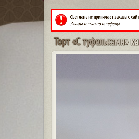
Светлана не принимает заказы с сай
Заказы только по телефону!
Т
о
р
т
«
С
т
у
ф
е
л
ь
к
а
м
и
»
к
а