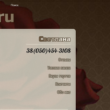
r
u
С
в
е
т
л
а
н
а
38(050)454-3108
Отзывы
Условия заказа
Вкусы тортов
Контакты
Обо мне