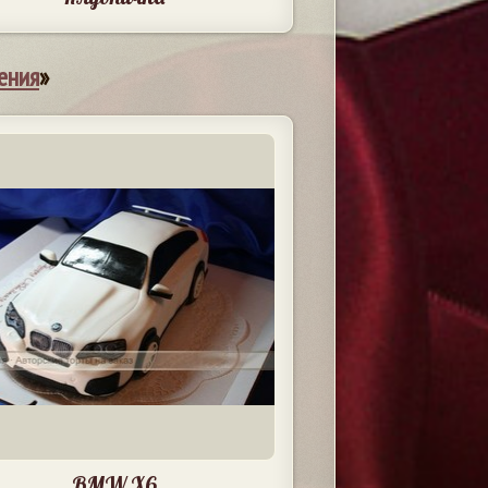
ения
»
BMW X6