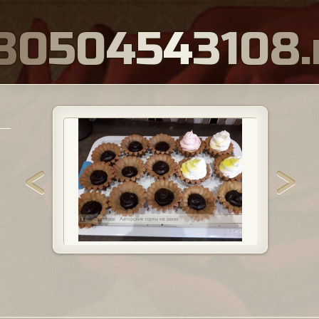
8
0
5
0
4
5
4
3
1
0
8
.