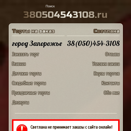
3
8
0
5
0
4
5
4
3
1
0
8
.
r
u
Т
о
р
т
ы
н
а
з
а
к
а
з
С
в
е
т
л
а
н
а
город Запорожье
38(050)454-3108
Заказать торт
Отзывы
Главная
Условия заказа
Детские торты
Вкусы тортов
Свадебные торты
Контакты
Праздничные торты
Обо мне
Десерты
Светлана не принимает заказы с сайта онлайн!