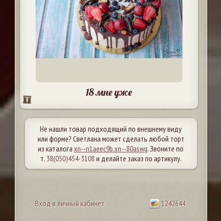
18 мне уже
Не нашли товар подходящий по внешнему виду
или форме? Светлана может сделать любой торт
из каталога
xn--n1aeec9b.xn--80aswg
. Звоните по
т.
38(050)454-3108
и делайте заказ по артикулу.
Вход в личный кабинет
1242644