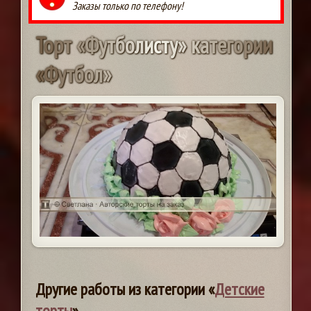
Заказы только по телефону!
Т
о
р
т
«
Ф
у
т
б
о
л
и
с
т
у
»
к
а
т
е
г
о
р
и
и
«
Ф
у
т
б
о
л
»
Другие работы из категории «
Детские
торты
»