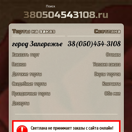
3
8
0
5
0
4
5
4
3
1
0
8
.
r
u
Т
о
р
т
ы
н
а
з
а
к
а
з
С
в
е
т
л
а
н
а
город Запорожье
38(050)454-3108
Заказать торт
Отзывы
Главная
Условия заказа
Детские торты
Вкусы тортов
Свадебные торты
Контакты
Праздничные торты
Обо мне
Десерты
Светлана не принимает заказы с сайта онлайн!