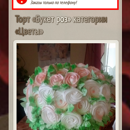
Заказы только по телефону!
Т
о
р
т
«
Б
у
к
е
т
р
о
з
»
к
а
т
е
г
о
р
и
и
«
Ц
в
е
т
ы
»