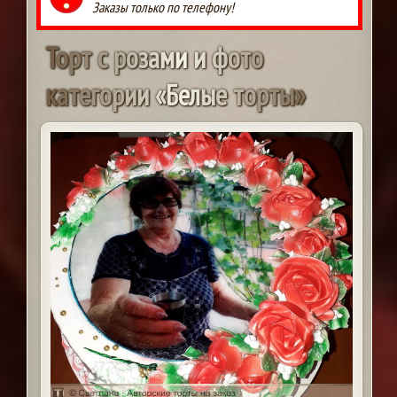
Заказы только по телефону!
Т
о
р
т
с
р
о
з
а
м
и
и
ф
о
т
о
к
а
т
е
г
о
р
и
и
«
Б
е
л
ы
е
т
о
р
т
ы
»