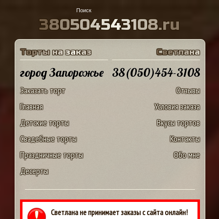
3
8
0
5
0
4
5
4
3
1
0
8
.
r
u
Т
о
р
т
ы
н
а
з
а
к
а
з
С
в
е
т
л
а
н
а
город Запорожье
38(050)454-3108
Заказать торт
Отзывы
Главная
Условия заказа
Детские торты
Вкусы тортов
Свадебные торты
Контакты
Праздничные торты
Обо мне
Десерты
Светлана не принимает заказы с сайта онлайн!