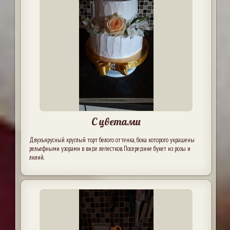
С цветами
Двухъярусный круглый торт белого оттенка, бока которого украшены
рельефными узорами в виде лепестков. Посередине букет из розы и
лилий.