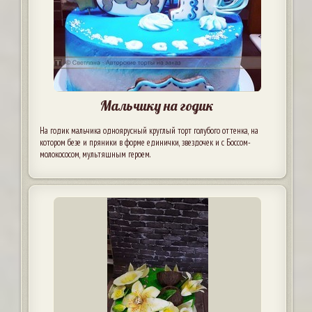
Мальчику на годик
На годик мальчика одноярусный круглый торт голубого оттенка, на
котором безе и пряники в форме единички, звездочек и с Боссом-
молокососом, мультяшным героем.