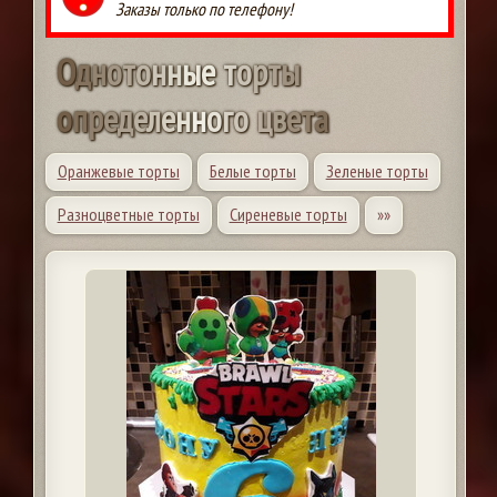
Заказы только по телефону!
О
д
н
о
т
о
н
н
ы
е
т
о
р
т
ы
о
п
р
е
д
е
л
е
н
н
о
г
о
ц
в
е
т
а
Оранжевые торты
Белые торты
Зеленые торты
Разноцветные торты
Сиреневые торты
»»