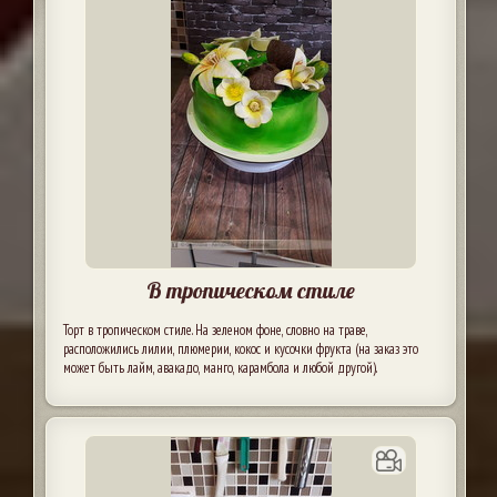
В тропическом стиле
Торт в тропическом стиле. На зеленом фоне, словно на траве,
расположились лилии, плюмерии, кокос и кусочки фрукта (на заказ это
может быть лайм, авакадо, манго, карамбола и любой другой).