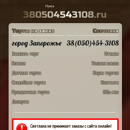
3
8
0
5
0
4
5
4
3
1
0
8
.
r
u
Т
о
р
т
ы
н
а
з
а
к
а
з
С
в
е
т
л
а
н
а
город Запорожье
38(050)454-3108
Заказать торт
Отзывы
Главная
Условия заказа
Детские торты
Вкусы тортов
Свадебные торты
Контакты
Праздничные торты
Обо мне
Десерты
Светлана не принимает заказы с сайта онлайн!