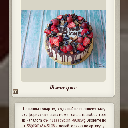
18 мне уже
Не нашли товар подходящий по внешнему виду
или форме? Светлана может сделать любой торт
из каталога
xn--n1aeec9b.xn--80aswg
. Звоните по
т.
38(050)454-3108
и делайте заказ по артикулу.