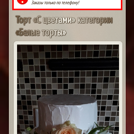
Заказы только по телефону!
Т
о
р
т
«
С
ц
в
е
т
а
м
и
»
к
а
т
е
г
о
р
и
и
«
Б
е
л
ы
е
т
о
р
т
ы
»