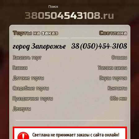
3
8
0
5
0
4
5
4
3
1
0
8
.
r
u
Т
о
р
т
ы
н
а
з
а
к
а
з
С
в
е
т
л
а
н
а
город Запорожье
38(050)454-3108
Заказать торт
Отзывы
Главная
Условия заказа
Детские торты
Вкусы тортов
Свадебные торты
Контакты
Праздничные торты
Обо мне
Десерты
Светлана не принимает заказы с сайта онлайн!