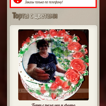
Заказы только по телефону!
Т
о
р
т
ы
с
ц
в
е
т
а
м
и
Торт с розами и фото