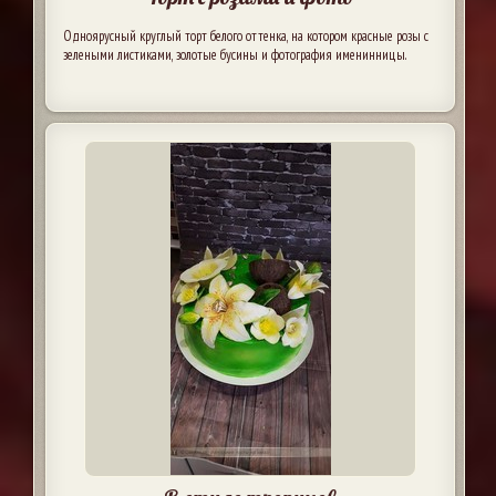
Одноярусный круглый торт белого оттенка, на котором красные розы с
зелеными листиками, золотые бусины и фотография именинницы.