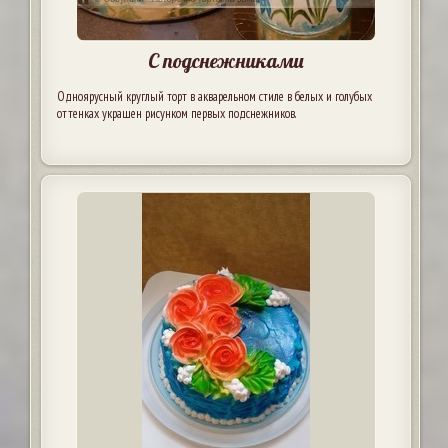
С подснежниками
Одноярусный круглый торт в акварельном стиле в белых и голубых
оттенках украшен рисунком первых подснежников.