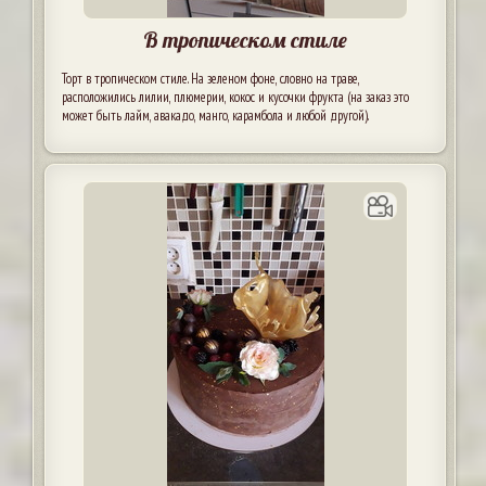
В тропическом стиле
Торт в тропическом стиле. На зеленом фоне, словно на траве,
расположились лилии, плюмерии, кокос и кусочки фрукта (на заказ это
может быть лайм, авакадо, манго, карамбола и любой другой).