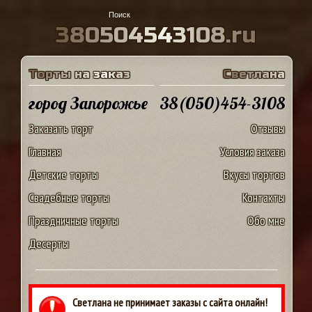
3
8
0
5
0
4
5
4
3
1
0
8
.
r
u
Т
о
р
т
ы
н
а
з
а
к
а
з
С
в
е
т
л
а
н
а
город Запорожье
38(050)454-3108
Заказать торт
Отзывы
Главная
Условия заказа
Детские торты
Вкусы тортов
Свадебные торты
Контакты
Праздничные торты
Обо мне
Десерты
Светлана не принимает заказы с сайта онлайн!