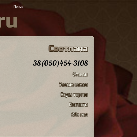
r
u
С
в
е
т
л
а
н
а
38(050)454-3108
Отзывы
Условия заказа
Вкусы тортов
Контакты
Обо мне