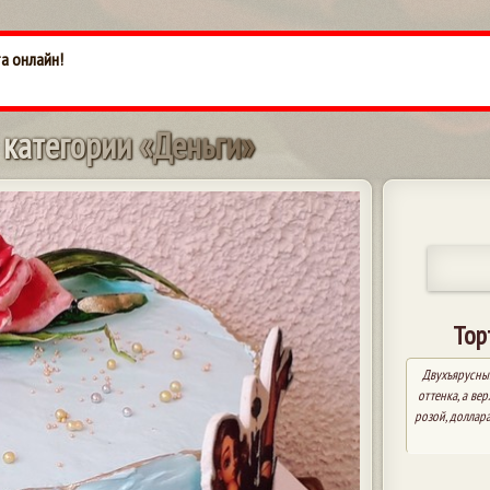
та онлайн!
к
а
т
е
г
о
р
и
и
«
Д
е
н
ь
г
и
»
Тор
Двухъярусный
оттенка, а ве
розой, доллар