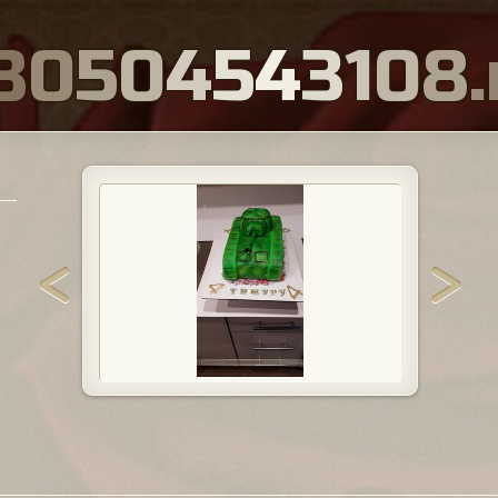
8
0
5
0
4
5
4
3
1
0
8
.