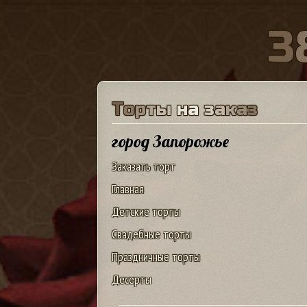
3
Т
о
р
т
ы
н
а
з
а
к
а
з
город Запорожье
Заказать торт
Главная
Детские торты
Свадебные торты
Праздничные торты
Десерты