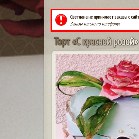
Светлана не принимает заказы с сай
Заказы только по телефону!
Т
о
р
т
«
С
к
р
а
с
н
о
й
р
о
з
о
й
»