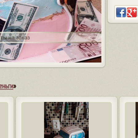
еньги
»