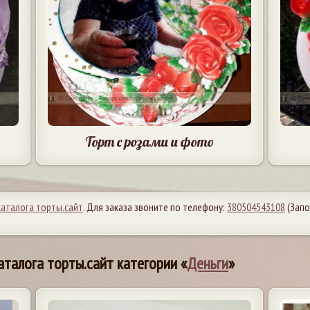
Торт с розами и фото
каталога торты.сайт
. Для заказа звоните по телефону:
380504543108
(Запо
аталога торты.сайт категории «
Деньги
»