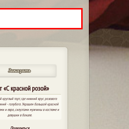
Заказать
т «С красной розой»
 круглый торт, где нижний ярус розового
рхний - голубого. Украшен большой красной
ами и евро, силуэтами мужчины в костюме и
девушки в бокале.
Поделиться