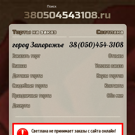
3
8
0
5
0
4
5
4
3
1
0
8
.
r
u
Т
о
р
т
ы
н
а
з
а
к
а
з
С
в
е
т
л
а
н
а
город Запорожье
38(050)454-3108
Заказать торт
Отзывы
Главная
Условия заказа
Детские торты
Вкусы тортов
Свадебные торты
Контакты
Праздничные торты
Обо мне
Десерты
Светлана не принимает заказы с сайта онлайн!