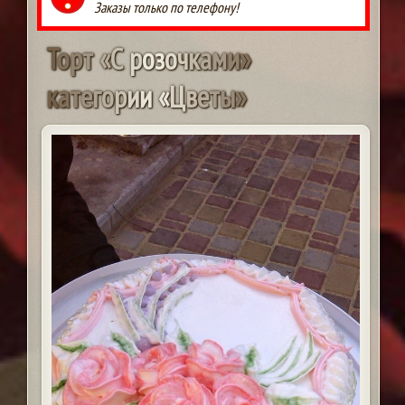
Заказы только по телефону!
Т
о
р
т
«
С
р
о
з
о
ч
к
а
м
и
»
к
а
т
е
г
о
р
и
и
«
Ц
в
е
т
ы
»