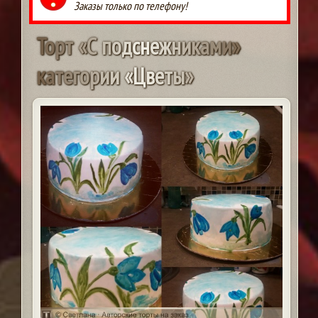
Заказы только по телефону!
Т
о
р
т
«
С
п
о
д
с
н
е
ж
н
и
к
а
м
и
»
к
а
т
е
г
о
р
и
и
«
Ц
в
е
т
ы
»