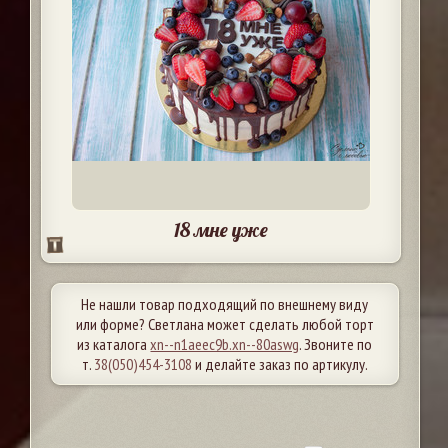
18 мне уже
Не нашли товар подходящий по внешнему виду
или форме? Светлана может сделать любой торт
из каталога
xn--n1aeec9b.xn--80aswg
. Звоните по
т.
38(050)454-3108
и делайте заказ по артикулу.