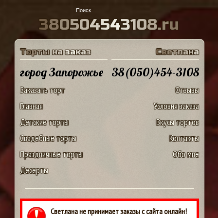
3
8
0
5
0
4
5
4
3
1
0
8
.
r
u
Т
о
р
т
ы
н
а
з
а
к
а
з
С
в
е
т
л
а
н
а
город Запорожье
38(050)454-3108
Заказать торт
Отзывы
Главная
Условия заказа
Детские торты
Вкусы тортов
Свадебные торты
Контакты
Праздничные торты
Обо мне
Десерты
Светлана не принимает заказы с сайта онлайн!