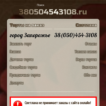
3
8
0
5
0
4
5
4
3
1
0
8
.
r
u
Т
о
р
т
ы
н
а
з
а
к
а
з
С
в
е
т
л
а
н
а
город Запорожье
38(050)454-3108
Заказать торт
Отзывы
Главная
Условия заказа
Детские торты
Вкусы тортов
Свадебные торты
Контакты
Праздничные торты
Обо мне
Десерты
Светлана не принимает заказы с сайта онлайн!