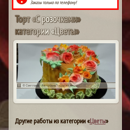
Заказы только по телефону!
Т
о
р
т
«
С
р
о
з
о
ч
к
а
м
и
»
к
а
т
е
г
о
р
и
и
«
Ц
в
е
т
ы
»
Другие работы из категории «
Цветы
»