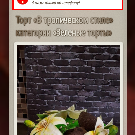
Заказы только по телефону!
Т
о
р
т
«
В
т
р
о
п
и
ч
е
с
к
о
м
с
т
и
л
е
»
к
а
т
е
г
о
р
и
и
«
З
е
л
е
н
ы
е
т
о
р
т
ы
»