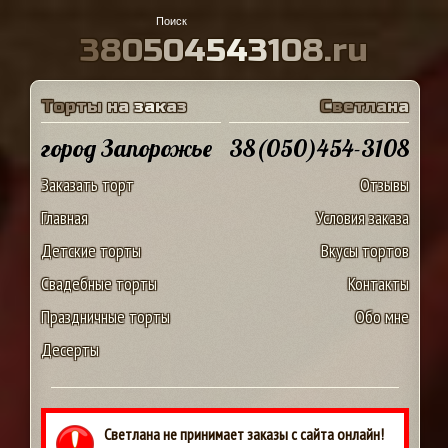
3
8
0
5
0
4
5
4
3
1
0
8
.
r
u
Т
о
р
т
ы
н
а
з
а
к
а
з
С
в
е
т
л
а
н
а
город Запорожье
38(050)454-3108
Заказать торт
Отзывы
Главная
Условия заказа
Детские торты
Вкусы тортов
Свадебные торты
Контакты
Праздничные торты
Обо мне
Десерты
Светлана не принимает заказы с сайта онлайн!