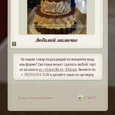
Любимой мамочке
Не нашли товар подходящий по внешнему виду
или форме? Светлана может сделать любой торт
из каталога
xn--n1aeec9b.xn--80aswg
. Звоните по
т.
38(050)454-3108
и делайте заказ по артикулу.
Вход в личный кабинет
1244393