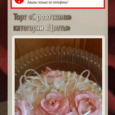
Заказы только по телефону!
Т
о
р
т
«
С
р
о
з
о
ч
к
а
м
и
»
к
а
т
е
г
о
р
и
и
«
Ц
в
е
т
ы
»