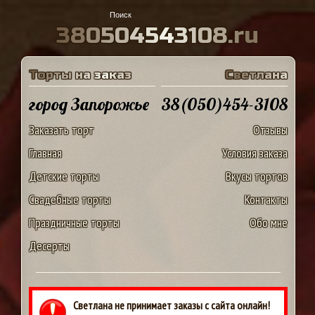
3
8
0
5
0
4
5
4
3
1
0
8
.
r
u
Т
о
р
т
ы
н
а
з
а
к
а
з
С
в
е
т
л
а
н
а
город Запорожье
38(050)454-3108
Заказать торт
Отзывы
Главная
Условия заказа
Детские торты
Вкусы тортов
Свадебные торты
Контакты
Праздничные торты
Обо мне
Десерты
Светлана не принимает заказы с сайта онлайн!