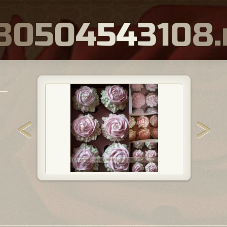
8
0
5
0
4
5
4
3
1
0
8
.