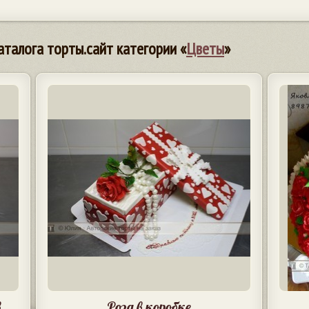
аталога торты.сайт категории «
Цветы
»
в
Роза в коробке