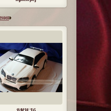
ения
»
BMW X6