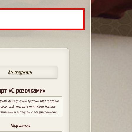
Заказать
орт «С розочками»
ения одноярусный круглый торт голубого
крашенный золотыми подтеками, бусами,
еточками и топпером с поздравлениями...
Поделиться