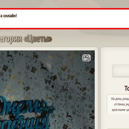
та онлайн!
е
г
о
р
и
и
«
Ц
в
е
т
ы
»
Т
На день рожд
оттенка, у
красными цв