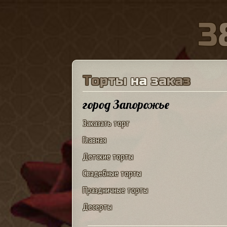
3
Т
о
р
т
ы
н
а
з
а
к
а
з
город Запорожье
Заказать торт
Главная
Детские торты
Свадебные торты
Праздничные торты
Десерты