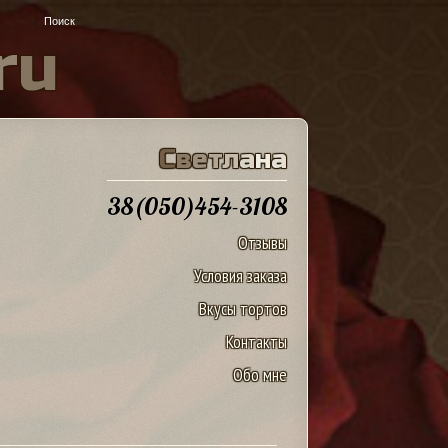
r
u
С
в
е
т
л
а
н
а
38(050)454-3108
Отзывы
Условия заказа
Вкусы тортов
Контакты
Обо мне