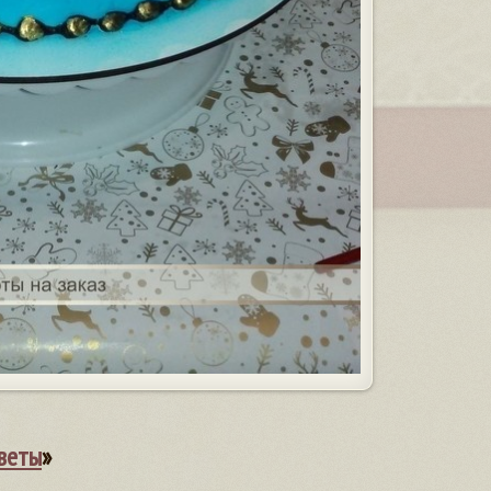
веты
»