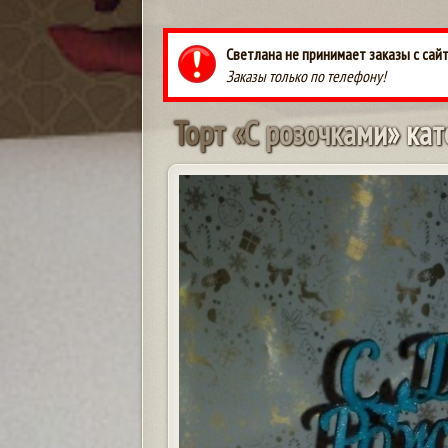
Светлана не принимает заказы с сай
Заказы только по телефону!
Т
о
р
т
«
С
р
о
з
о
ч
к
а
м
и
»
к
а
т