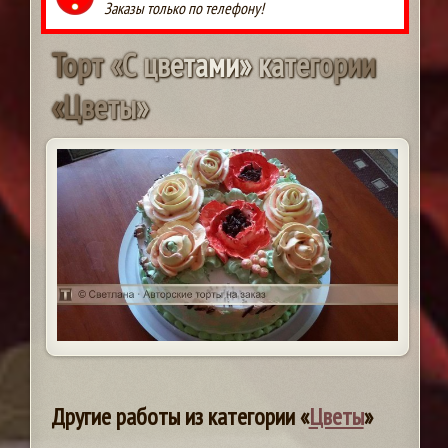
Заказы только по телефону!
Т
о
р
т
«
С
ц
в
е
т
а
м
и
»
к
а
т
е
г
о
р
и
и
«
Ц
в
е
т
ы
»
Другие работы из категории «
Цветы
»