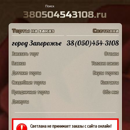
3
8
0
5
0
4
5
4
3
1
0
8
.
r
u
Т
о
р
т
ы
н
а
з
а
к
а
з
С
в
е
т
л
а
н
а
город Запорожье
38(050)454-3108
Заказать торт
Отзывы
Главная
Условия заказа
Детские торты
Вкусы тортов
Свадебные торты
Контакты
Праздничные торты
Обо мне
Десерты
Светлана не принимает заказы с сайта онлайн!