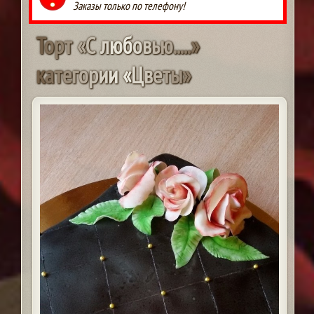
Заказы только по телефону!
Т
о
р
т
«
С
л
ю
б
о
в
ь
ю
.
.
.
.
.
»
к
а
т
е
г
о
р
и
и
«
Ц
в
е
т
ы
»