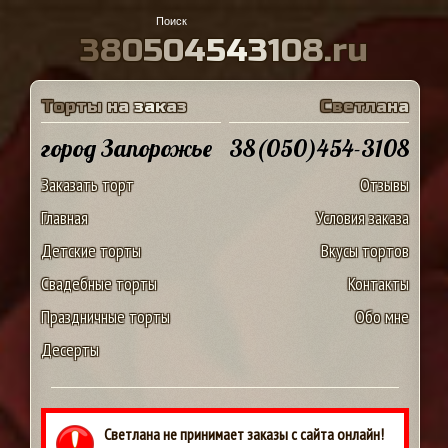
3
8
0
5
0
4
5
4
3
1
0
8
.
r
u
Т
о
р
т
ы
н
а
з
а
к
а
з
С
в
е
т
л
а
н
а
город Запорожье
38(050)454-3108
Заказать торт
Отзывы
Главная
Условия заказа
Детские торты
Вкусы тортов
Свадебные торты
Контакты
Праздничные торты
Обо мне
Десерты
Светлана не принимает заказы с сайта онлайн!