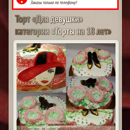
Заказы только по телефону!
Т
о
р
т
«
Д
л
я
д
е
в
у
ш
к
и
»
к
а
т
е
г
о
р
и
и
«
Т
о
р
т
ы
н
а
1
8
л
е
т
»