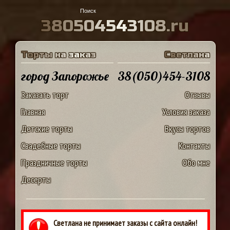
3
8
0
5
0
4
5
4
3
1
0
8
.
r
u
Т
о
р
т
ы
н
а
з
а
к
а
з
С
в
е
т
л
а
н
а
город Запорожье
38(050)454-3108
Заказать торт
Отзывы
Главная
Условия заказа
Детские торты
Вкусы тортов
Свадебные торты
Контакты
Праздничные торты
Обо мне
Десерты
Светлана не принимает заказы с сайта онлайн!