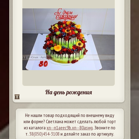
На день рождения
Не нашли товар подходящий по внешнему виду
или форме? Светлана может сделать любой торт
из каталога
xn--n1aeec9b.xn--80aswg
. Звоните по
т.
38(050)454-3108
и делайте заказ по артикулу.