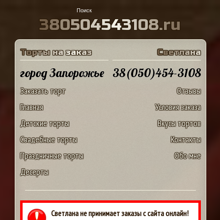
3
8
0
5
0
4
5
4
3
1
0
8
.
r
u
Т
о
р
т
ы
н
а
з
а
к
а
з
С
в
е
т
л
а
н
а
город Запорожье
38(050)454-3108
Заказать торт
Отзывы
Главная
Условия заказа
Детские торты
Вкусы тортов
Свадебные торты
Контакты
Праздничные торты
Обо мне
Десерты
Светлана не принимает заказы с сайта онлайн!