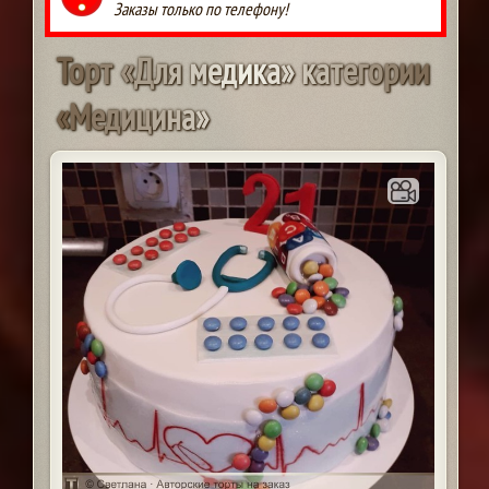
Заказы только по телефону!
Т
о
р
т
«
Д
л
я
м
е
д
и
к
а
»
к
а
т
е
г
о
р
и
и
«
М
е
д
и
ц
и
н
а
»