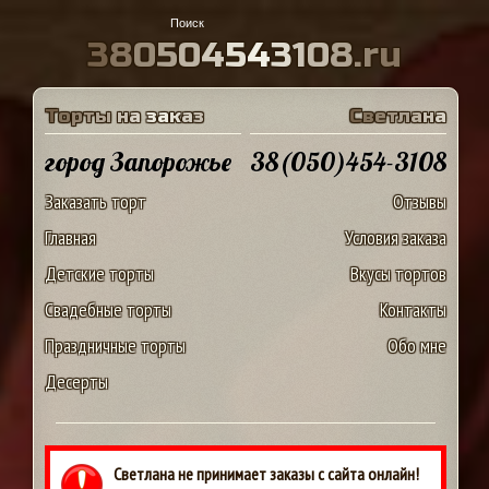
3
8
0
5
0
4
5
4
3
1
0
8
.
r
u
Т
о
р
т
ы
н
а
з
а
к
а
з
С
в
е
т
л
а
н
а
город Запорожье
38(050)454-3108
Заказать торт
Отзывы
Главная
Условия заказа
Детские торты
Вкусы тортов
Свадебные торты
Контакты
Праздничные торты
Обо мне
Десерты
Светлана не принимает заказы с сайта онлайн!