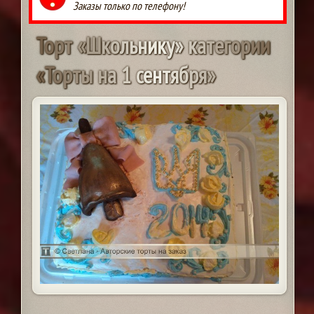
Заказы только по телефону!
Т
о
р
т
«
Ш
к
о
л
ь
н
и
к
у
»
к
а
т
е
г
о
р
и
и
«
Т
о
р
т
ы
н
а
1
с
е
н
т
я
б
р
я
»