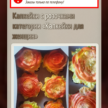
Заказы только по телефону!
К
а
п
к
е
й
к
и
с
р
о
з
о
ч
к
а
м
и
к
а
т
е
г
о
р
и
и
«
К
а
п
к
е
й
к
и
д
л
я
ж
е
н
щ
и
н
»