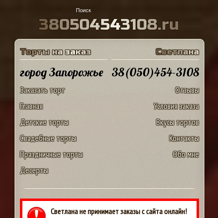
3
8
0
5
0
4
5
4
3
1
0
8
.
r
u
Т
о
р
т
ы
н
а
з
а
к
а
з
С
в
е
т
л
а
н
а
город Запорожье
38(050)454-3108
Заказать торт
Отзывы
Главная
Условия заказа
Детские торты
Вкусы тортов
Свадебные торты
Контакты
Праздничные торты
Обо мне
Десерты
Светлана не принимает заказы с сайта онлайн!