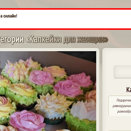
та онлайн!
т
е
г
о
р
и
и
«
К
а
п
к
е
й
к
и
д
л
я
ж
е
н
щ
и
н
»
К
Подарочны
равнодушным
разнообра