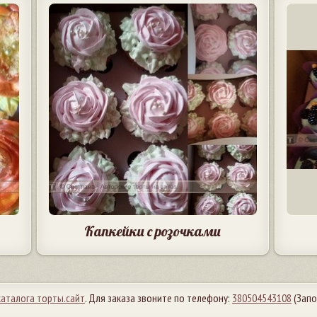
Капкейки с розочками
каталога торты.сайт
. Для заказа звоните по телефону:
380504543108
(Запо