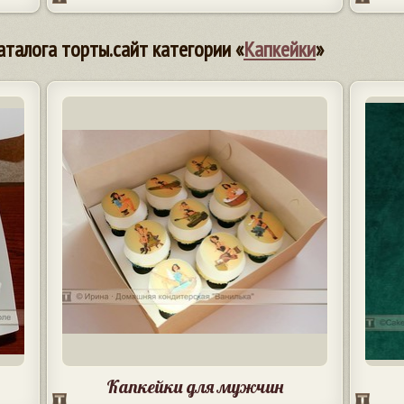
аталога торты.сайт категории «
Капкейки
»
Капкейки для мужчин