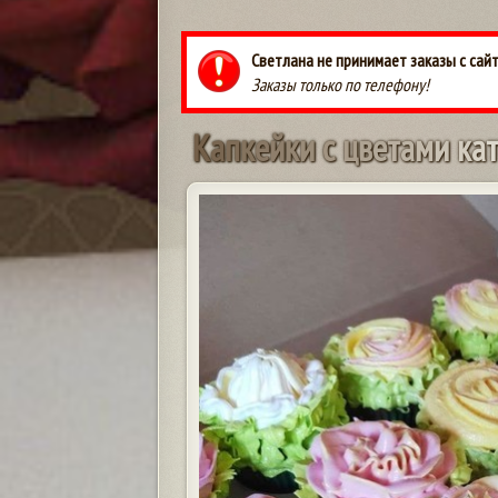
Светлана не принимает заказы с сай
Заказы только по телефону!
К
а
п
к
е
й
к
и
с
ц
в
е
т
а
м
и
к
а