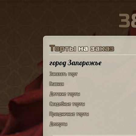
3
Т
о
р
т
ы
н
а
з
а
к
а
з
город Запорожье
Заказать торт
Главная
Детские торты
Свадебные торты
Праздничные торты
Десерты