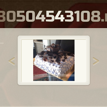
8
0
5
0
4
5
4
3
1
0
8
.