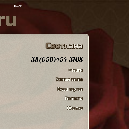
r
u
С
в
е
т
л
а
н
а
38(050)454-3108
Отзывы
Условия заказа
Вкусы тортов
Контакты
Обо мне