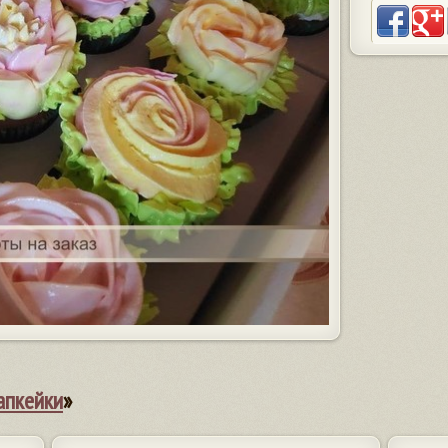
апкейки
»