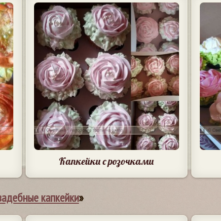
Капкейки с розочками
вадебные капкейки
»