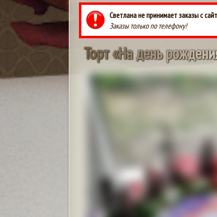
Светлана не принимает заказы с сай
Заказы только по телефону!
Т
о
р
т
«
Н
а
д
е
н
ь
р
о
ж
д
е
н
и