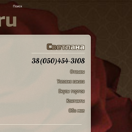
r
u
С
в
е
т
л
а
н
а
38(050)454-3108
Отзывы
Условия заказа
Вкусы тортов
Контакты
Обо мне