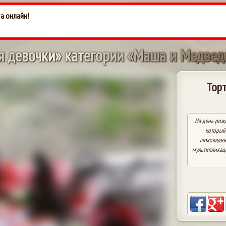
та онлайн!
я
д
е
в
о
ч
к
и
»
к
а
т
е
г
о
р
и
и
«
М
а
ш
а
и
М
е
д
в
е
д
Торт
На день рож
который 
шоколадны
мультипликац