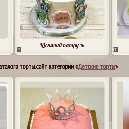
Щенячий патруль
аталога торты.сайт категории «
Детские торты
»