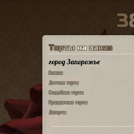
3
Т
о
р
т
ы
н
а
з
а
к
а
з
город Запорожье
Главная
Детские торты
Свадебные торты
Праздничные торты
Десерты