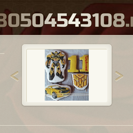
8
0
5
0
4
5
4
3
1
0
8
.