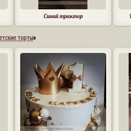
Синий трактор
етские торты
»