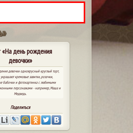
ь
»
 «На день рождения
девочки»
дения девочки одноярусный круглый торт,
украшают кремовые завитки, розочки,
е бабочки и фотокартинка с любимыми
ионными персонажами - например, Маша и
Медведь.
Поделиться