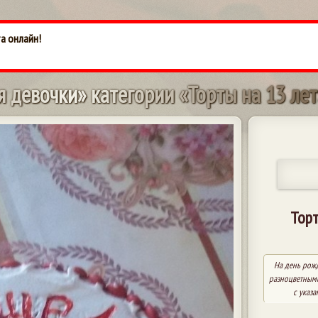
та онлайн!
я
д
е
в
о
ч
к
и
»
к
а
т
е
г
о
р
и
и
«
Т
о
р
т
ы
н
а
1
3
л
е
т
Торт
На день рож
разноцветными
с указ