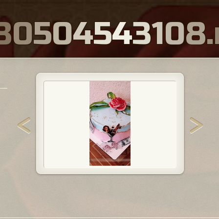
8
0
5
0
4
5
4
3
1
0
8
.