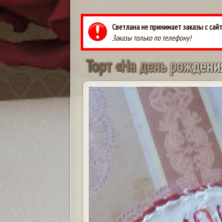
Светлана не принимает заказы с сай
Заказы только по телефону!
Т
о
р
т
«
Н
а
д
е
н
ь
р
о
ж
д
е
н
и