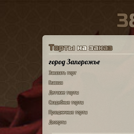
3
Т
о
р
т
ы
н
а
з
а
к
а
з
город Запорожье
Заказать торт
Главная
Детские торты
Свадебные торты
Праздничные торты
Десерты