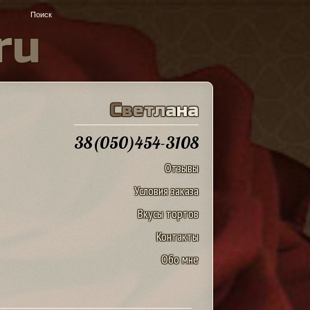
r
u
С
в
е
т
л
а
н
а
38(050)454-3108
Отзывы
Условия заказа
Вкусы тортов
Контакты
Обо мне