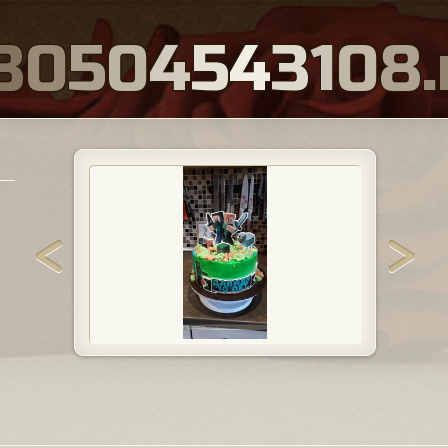
8
0
5
0
4
5
4
3
1
0
8
.