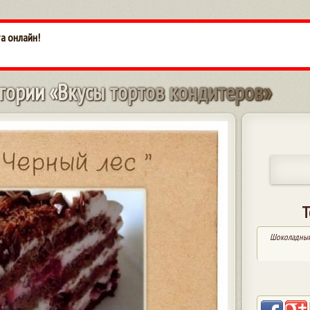
та онлайн!
г
о
р
и
и
«
В
к
у
с
ы
т
о
р
т
о
в
к
о
н
д
и
т
е
р
о
в
»
Т
Шоколадный 