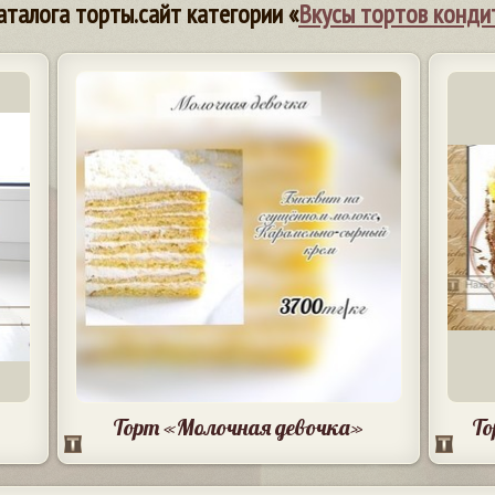
аталога торты.сайт категории «
Вкусы тортов конди
Торт «Молочная девочка»
То