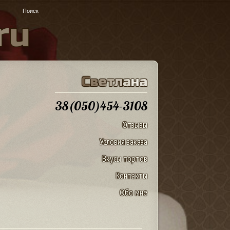
r
u
С
в
е
т
л
а
н
а
38(050)454-3108
Отзывы
Условия заказа
Вкусы тортов
Контакты
Обо мне