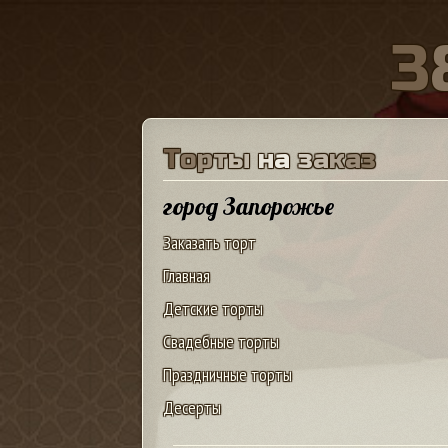
3
Т
о
р
т
ы
н
а
з
а
к
а
з
город Запорожье
Заказать торт
Главная
Детские торты
Свадебные торты
Праздничные торты
Десерты