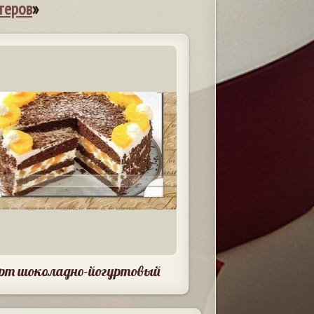
теров
»
рт шоколадно-йогуртовый