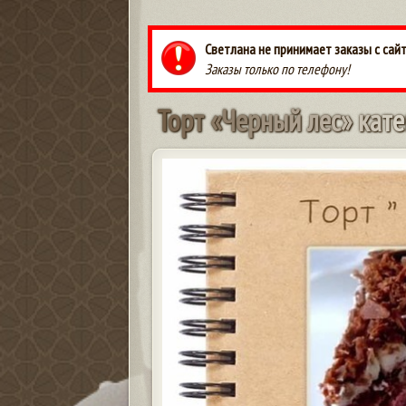
Светлана не принимает заказы с сай
Заказы только по телефону!
Т
о
р
т
«
Ч
е
р
н
ы
й
л
е
с
»
к
а
т
е