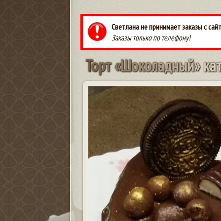
Светлана не принимает заказы с сай
Заказы только по телефону!
Т
о
р
т
«
Ш
о
к
о
л
а
д
н
ы
й
»
к
а