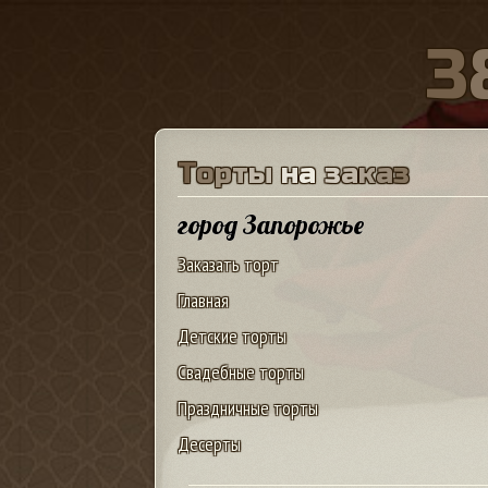
3
Т
о
р
т
ы
н
а
з
а
к
а
з
город Запорожье
Заказать торт
Главная
Детские торты
Свадебные торты
Праздничные торты
Десерты