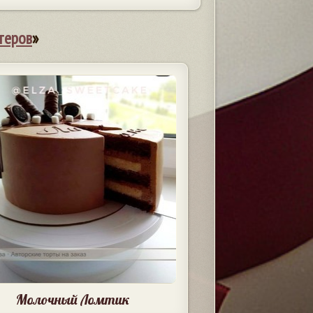
теров
»
Молочный Ломтик