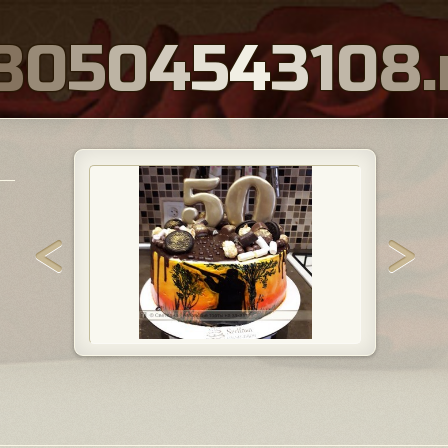
8
0
5
0
4
5
4
3
1
0
8
.