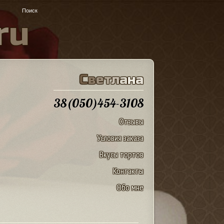
r
u
С
в
е
т
л
а
н
а
38(050)454-3108
Отзывы
Условия заказа
Вкусы тортов
Контакты
Обо мне