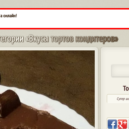
та онлайн!
т
е
г
о
р
и
и
«
В
к
у
с
ы
т
о
р
т
о
в
к
о
н
д
и
т
е
р
о
в
»
То
Супер шо