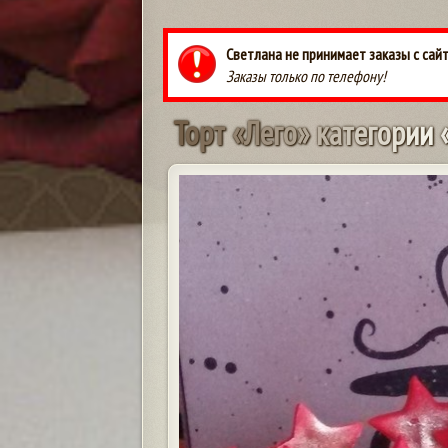
Светлана не принимает заказы с сай
Заказы только по телефону!
Т
о
р
т
«
Л
е
г
о
»
к
а
т
е
г
о
р
и
и