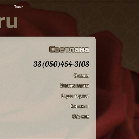
r
u
С
в
е
т
л
а
н
а
38(050)454-3108
Отзывы
Условия заказа
Вкусы тортов
Контакты
Обо мне