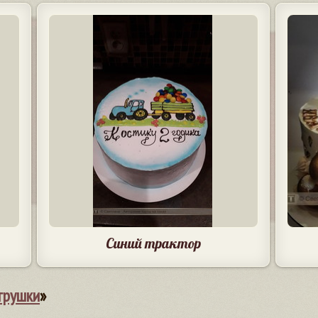
Синий трактор
грушки
»