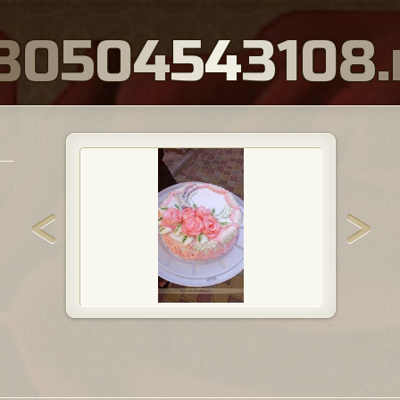
8
0
5
0
4
5
4
3
1
0
8
.