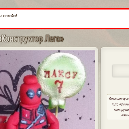
та онлайн!
«
К
о
н
с
т
р
у
к
т
о
р
Л
е
г
о
»
Поклоннику ле
торт, украш
конструкто
указа