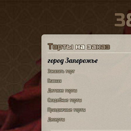
3
Т
о
р
т
ы
н
а
з
а
к
а
з
город Запорожье
Заказать торт
Главная
Детские торты
Свадебные торты
Праздничные торты
Десерты